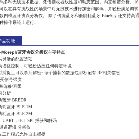
码多种无线技术数据。凭借接收器线性度和动态范围、内置频谱分析、1
可以在具有挑战性的场景中对无线技术进行加密和解码，并轻松满足调试
款四模蓝牙协议分析仪。 除了传统蓝牙和低能耗蓝牙 BlueSpy 还支持高
种操作系统上运行。
产品功能
ni-Moreph蓝牙协议分析仪
主要特点
提供灵活的配置选项
自动增益控制，可轻松适应任何特定环境
实时捕捉且可以事后解密• 每个捕获的数据包都标记有 RF相关信息
接受信号强度
率偏移/容限
频谱分析
典蓝牙 BREDR
功耗蓝牙 BLE 1M
功耗蓝牙 BLE 2M
CI-UART，HCI-SPI 捕获和解码
6 通道逻辑 分析仪
独立工作模式允许自主捕捉