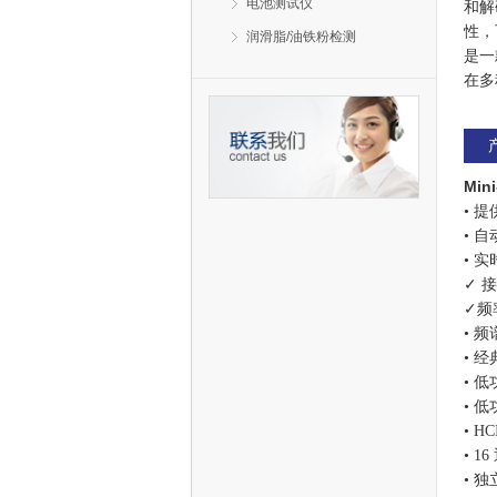
电池测试仪
和解
性，
润滑脂/油铁粉检测
是一
在多
Mi
• 
• 
• 
✓ 
✓频
• 
• 经
• 低
• 低
• H
• 1
• 