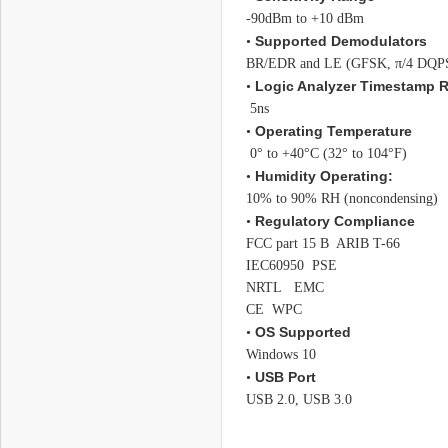
-90dBm to +10 dBm
Supported Demodulators
•
BR/EDR and LE (GFSK, π/4 DQ
Logic Analyzer Timestamp R
•
5ns
Operating Temperature
•
0° to +40°C (32° to 104°F)
Humidity Operating:
•
10% to 90% RH (noncondensing)
Regulatory Compliance
•
FCC part 15 B ARIB T-66
IEC60950 PSE
NRTL EMC
CE WPC
OS Supported
•
Windows 10
USB Port
•
USB 2.0, USB 3.0