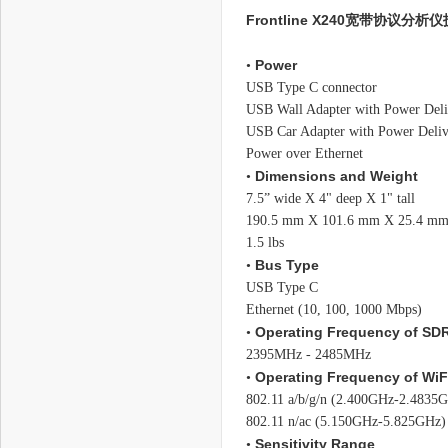
Frontline X240宽带协议分析仪
Power
•
USB Type C connector
USB Wall Adapter with Power Deli
USB Car Adapter with Power Deli
Power over Ethernet
Dimensions and Weight
•
7.5” wide X 4" deep X 1" tall
190.5 mm X 101.6 mm X 25.4 m
1.5 lbs
Bus Type
•
USB Type C
Ethernet (10, 100, 1000 Mbps)
Operating Frequency of SDR 
•
2395MHz - 2485MHz
Operating Frequency of WiF
•
802.11 a/b/g/n (2.400GHz-2.4835
802.11 n/ac (5.150GHz-5.825GHz)
Sensitivity Range
•